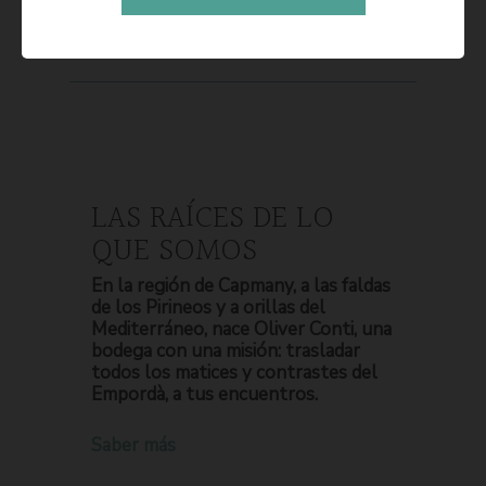
LAS RAÍCES DE LO
QUE SOMOS
En la región de Capmany, a las faldas
de los Pirineos y a orillas del
Mediterráneo, nace Oliver Conti, una
bodega con una misión: trasladar
todos los matices y contrastes del
Empordà, a tus encuentros.
Saber más