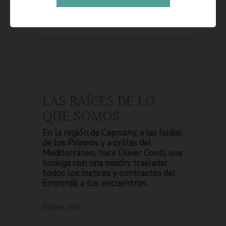
LAS RAÍCES DE LO
QUE SOMOS
En la región de Capmany, a las faldas
de los Pirineos y a orillas del
Mediterráneo, nace Oliver Conti, una
bodega con una misión: trasladar
todos los matices y contrastes del
Empordà, a tus encuentros.
Saber más