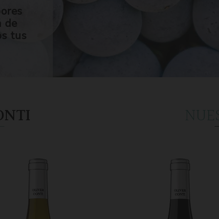
bores
n de
os tus
ONTI
NUE