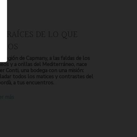
S RAÍCES DE LO QUE
OMOS
a región de Capmany, a las faldas de los
neos y a orillas del Mediterráneo, nace
er Conti, una bodega con una misión:
ladar todos los matices y contrastes del
ordà, a tus encuentros.
er más