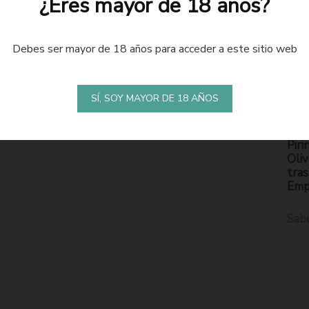
¿Eres mayor de 18 años?
Debes ser mayor de 18 años para acceder a este sitio web
LA
S
SÍ, SOY MAYOR DE 18 AÑOS
En l
Piri
Oliv
tras
Emp
Sab