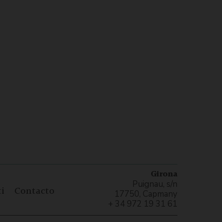
Girona
Puignau, s/n
i
Contacto
17750, Capmany
+ 34 972 19 31 61