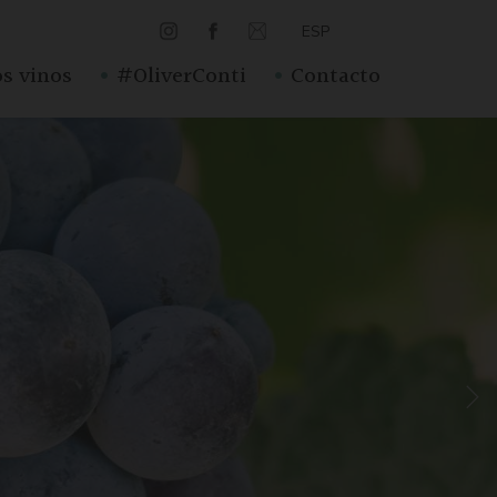
ESP
·
·
s vinos
#OliverConti
Contacto