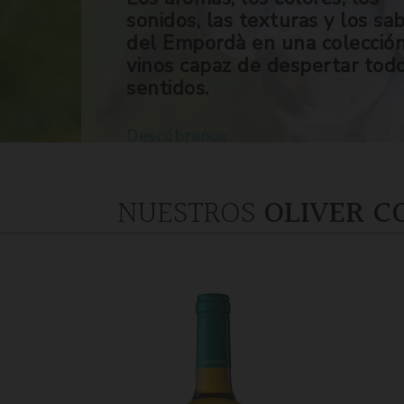
sonidos, las texturas y los sa
del Empordà en una colecció
vinos capaz de despertar tod
sentidos.
Descúbrenos
NUESTROS
OLIVER C