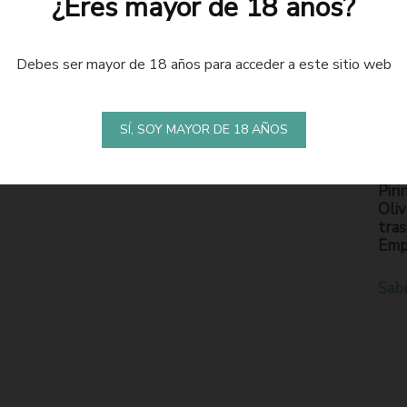
¿Eres mayor de 18 años?
Debes ser mayor de 18 años para acceder a este sitio web
LA
S
SÍ, SOY MAYOR DE 18 AÑOS
En l
Piri
Oliv
tras
Emp
Sab