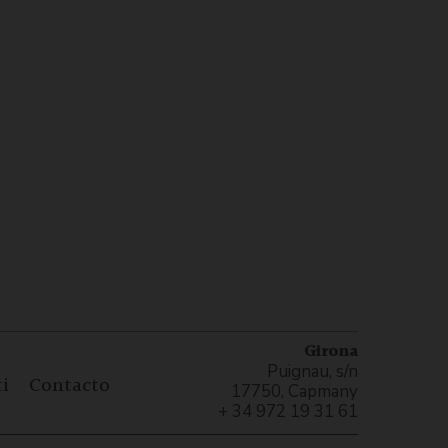
Girona
Puignau, s/n
i
Contacto
17750, Capmany
+ 34 972 19 31 61