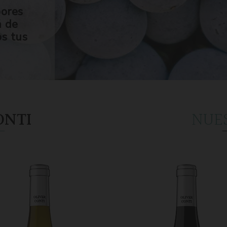
bores
n de
os tus
ONTI
NUE