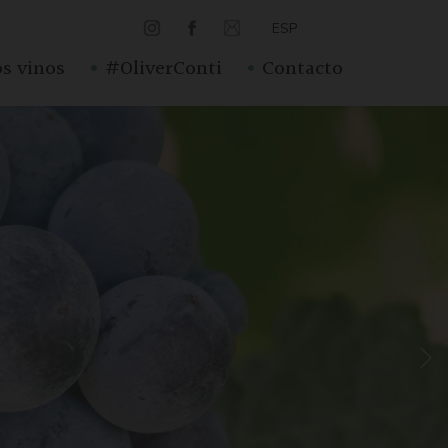
ESP
·
·
s vinos
#OliverConti
Contacto