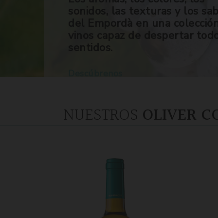
sonidos, las texturas y los sa
del Empordà en una colecció
vinos capaz de despertar tod
sentidos.
Descúbrenos
NUESTROS
OLIVER C