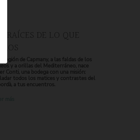
S RAÍCES DE LO QUE
OMOS
a región de Capmany, a las faldas de los
neos y a orillas del Mediterráneo, nace
er Conti, una bodega con una misión:
ladar todos los matices y contrastes del
ordà, a tus encuentros.
er más