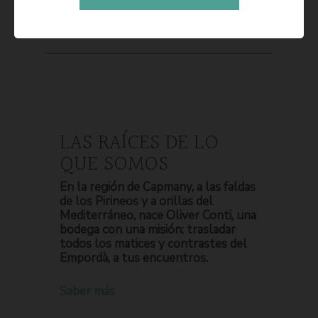
LAS RAÍCES DE LO
QUE SOMOS
En la región de Capmany, a las faldas
de los Pirineos y a orillas del
Mediterráneo, nace Oliver Conti, una
bodega con una misión: trasladar
todos los matices y contrastes del
Empordà, a tus encuentros.
Saber más