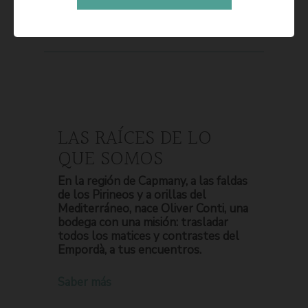
LAS RAÍCES DE LO
QUE SOMOS
En la región de Capmany, a las faldas
de los Pirineos y a orillas del
Mediterráneo, nace Oliver Conti, una
bodega con una misión: trasladar
todos los matices y contrastes del
Empordà, a tus encuentros.
Saber más