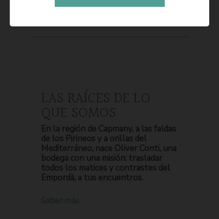
LAS RAÍCES DE LO
QUE SOMOS
En la región de Capmany, a las faldas
de los Pirineos y a orillas del
Mediterráneo, nace Oliver Conti, una
bodega con una misión: trasladar
todos los matices y contrastes del
Empordà, a tus encuentros.
Saber más