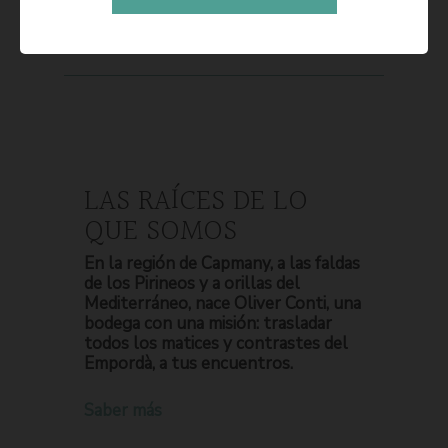
LAS RAÍCES DE LO
QUE SOMOS
En la región de Capmany, a las faldas
de los Pirineos y a orillas del
Mediterráneo, nace Oliver Conti, una
bodega con una misión: trasladar
todos los matices y contrastes del
Empordà, a tus encuentros.
Saber más