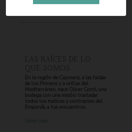
LAS RAÍCES DE LO
QUE SOMOS
En la región de Capmany, a las faldas
de los Pirineos y a orillas del
Mediterráneo, nace Oliver Conti, una
bodega con una misión: trasladar
todos los matices y contrastes del
Empordà, a tus encuentros.
Saber más