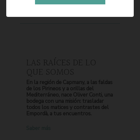
LAS RAÍCES DE LO
QUE SOMOS
En la región de Capmany, a las faldas
de los Pirineos y a orillas del
Mediterráneo, nace Oliver Conti, una
bodega con una misión: trasladar
todos los matices y contrastes del
Empordà, a tus encuentros.
Saber más