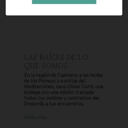
LAS RAÍCES DE LO
QUE SOMOS
En la región de Capmany, a las faldas
de los Pirineos y a orillas del
Mediterráneo, nace Oliver Conti, una
bodega con una misión: trasladar
todos los matices y contrastes del
Empordà, a tus encuentros.
Saber más