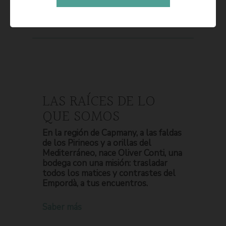
LAS RAÍCES DE LO
QUE SOMOS
En la región de Capmany, a las faldas
de los Pirineos y a orillas del
Mediterráneo, nace Oliver Conti, una
bodega con una misión: trasladar
todos los matices y contrastes del
Empordà, a tus encuentros.
Saber más