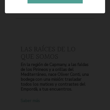
LAS RAÍCES DE LO
QUE SOMOS
En la región de Capmany, a las faldas
de los Pirineos y a orillas del
Mediterráneo, nace Oliver Conti, una
bodega con una misión: trasladar
todos los matices y contrastes del
Empordà, a tus encuentros.
Saber más