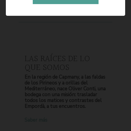
LAS RAÍCES DE LO
QUE SOMOS
En la región de Capmany, a las faldas
de los Pirineos y a orillas del
Mediterráneo, nace Oliver Conti, una
bodega con una misión: trasladar
todos los matices y contrastes del
Empordà, a tus encuentros.
Saber más