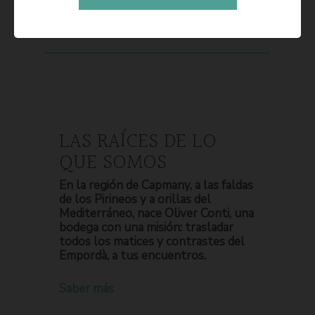
LAS RAÍCES DE LO
QUE SOMOS
En la región de Capmany, a las faldas
de los Pirineos y a orillas del
Mediterráneo, nace Oliver Conti, una
bodega con una misión: trasladar
todos los matices y contrastes del
Empordà, a tus encuentros.
Saber más