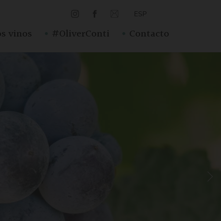
ESP
·
·
s vinos
#OliverConti
Contacto