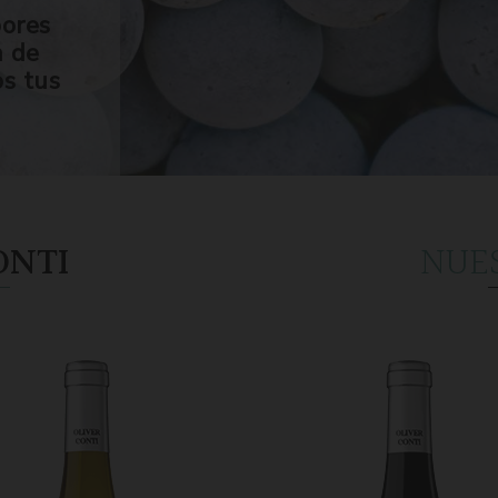
bores
n de
os tus
ONTI
NUE