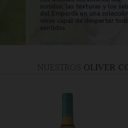
sonidos, las texturas y los sa
del Empordà en una colecció
vinos capaz de despertar tod
sentidos.
Descúbrenos
NUESTROS
OLIVER C