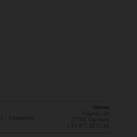
Girona
Puignau, s/n
i
Contacto
17750, Capmany
+ 34 972 19 31 61