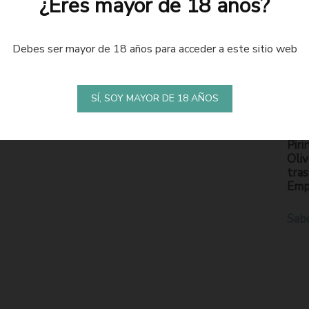
¿Eres mayor de 18 años?
Debes ser mayor de 18 años para acceder a este sitio web
LA
S
SÍ, SOY MAYOR DE 18 AÑOS
En l
Piri
Oliv
tras
Emp
Sab