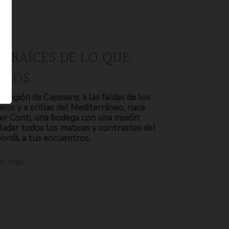
S RAÍCES DE LO QUE
OMOS
a región de Capmany, a las faldas de los
neos y a orillas del Mediterráneo, nace
er Conti, una bodega con una misión:
ladar todos los matices y contrastes del
ordà, a tus encuentros.
er más