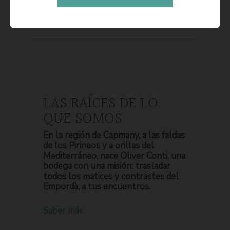
LAS RAÍCES DE LO
QUE SOMOS
En la región de Capmany, a las faldas
de los Pirineos y a orillas del
Mediterráneo, nace Oliver Conti, una
bodega con una misión: trasladar
todos los matices y contrastes del
Empordà, a tus encuentros.
Saber más