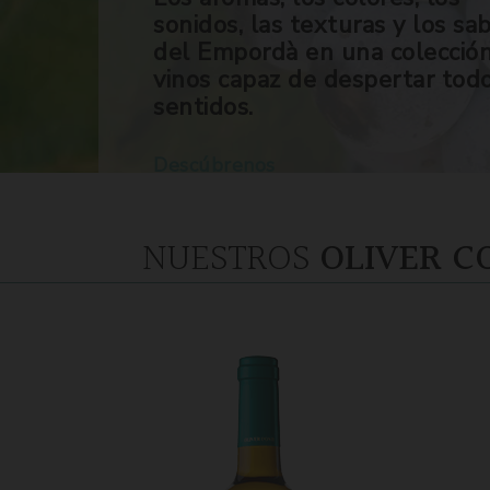
sonidos, las texturas y los sa
del Empordà en una colecció
vinos capaz de despertar tod
sentidos.
Descúbrenos
NUESTROS
OLIVER C