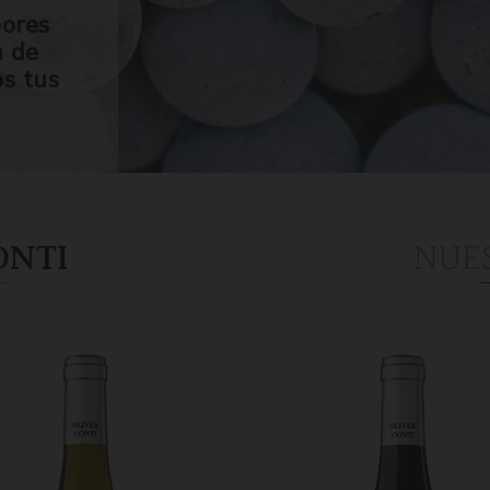
bores
n de
os tus
ONTI
NUE