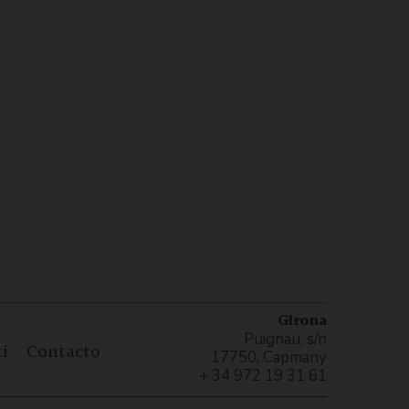
Girona
Puignau, s/n
i
Contacto
17750, Capmany
+ 34 972 19 31 61