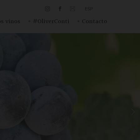
ESP
·
·
s vinos
#OliverConti
Contacto