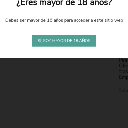
¿Eres mayor de 18 años?
Debes ser mayor de 18 años para acceder a este sitio web
LA
S
SÍ, SOY MAYOR DE 18 AÑOS
En l
Piri
Oliv
tras
Emp
Sab