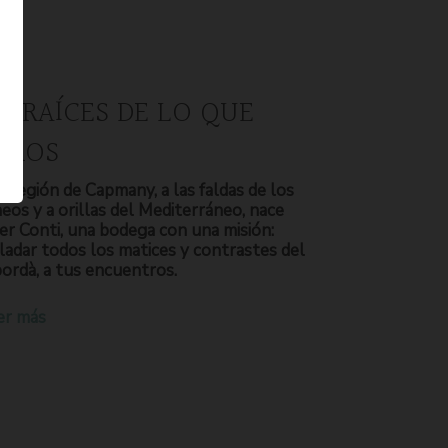
S RAÍCES DE LO QUE
OMOS
a región de Capmany, a las faldas de los
neos y a orillas del Mediterráneo, nace
er Conti, una bodega con una misión:
ladar todos los matices y contrastes del
ordà, a tus encuentros.
er más