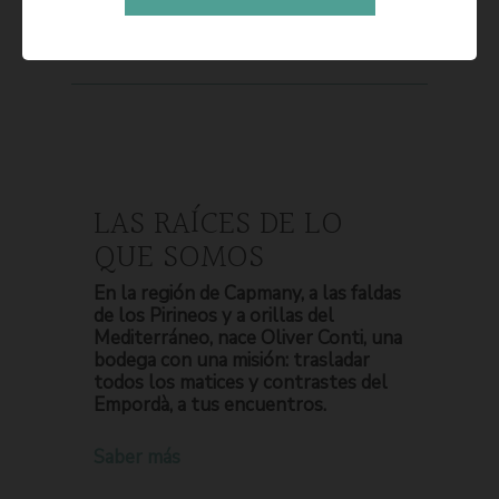
LAS RAÍCES DE LO
QUE SOMOS
En la región de Capmany, a las faldas
de los Pirineos y a orillas del
Mediterráneo, nace Oliver Conti, una
bodega con una misión: trasladar
todos los matices y contrastes del
Empordà, a tus encuentros.
Saber más