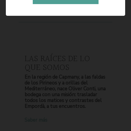
LAS RAÍCES DE LO
QUE SOMOS
En la región de Capmany, a las faldas
de los Pirineos y a orillas del
Mediterráneo, nace Oliver Conti, una
bodega con una misión: trasladar
todos los matices y contrastes del
Empordà, a tus encuentros.
Saber más