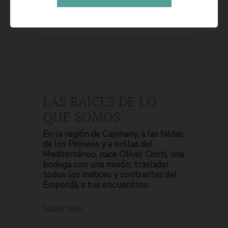
LAS RAÍCES DE LO
QUE SOMOS
En la región de Capmany, a las faldas
de los Pirineos y a orillas del
Mediterráneo, nace Oliver Conti, una
bodega con una misión: trasladar
todos los matices y contrastes del
Empordà, a tus encuentros.
Saber más