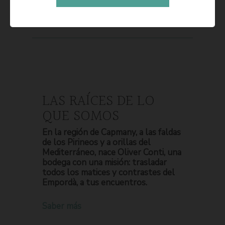
LAS RAÍCES DE LO
QUE SOMOS
En la región de Capmany, a las faldas
de los Pirineos y a orillas del
Mediterráneo, nace Oliver Conti, una
bodega con una misión: trasladar
todos los matices y contrastes del
Empordà, a tus encuentros.
Saber más