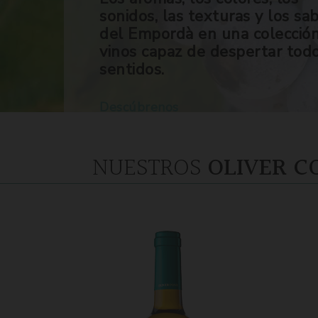
sonidos, las texturas y los sa
del Empordà en una colecció
vinos capaz de despertar tod
sentidos.
Descúbrenos
NUESTROS
OLIVER C