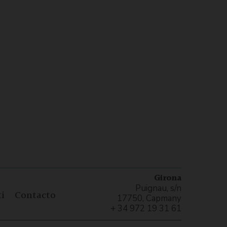
Girona
Puignau, s/n
i
Contacto
17750, Capmany
+ 34 972 19 31 61