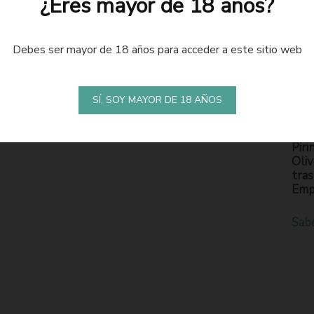
¿Eres mayor de 18 años?
Debes ser mayor de 18 años para acceder a este sitio web
LA
S
SÍ, SOY MAYOR DE 18 AÑOS
En l
Piri
Oliv
tras
Emp
Sab