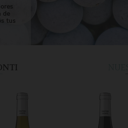
bores
n de
os tus
ONTI
NUE