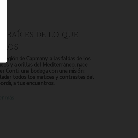
S RAÍCES DE LO QUE
OMOS
a región de Capmany, a las faldas de los
neos y a orillas del Mediterráneo, nace
er Conti, una bodega con una misión:
ladar todos los matices y contrastes del
ordà, a tus encuentros.
er más