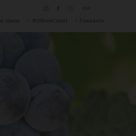
ESP
·
·
s vinos
#OliverConti
Contacto