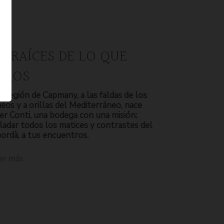
S RAÍCES DE LO QUE
OMOS
a región de Capmany, a las faldas de los
neos y a orillas del Mediterráneo, nace
er Conti, una bodega con una misión:
ladar todos los matices y contrastes del
ordà, a tus encuentros.
er más