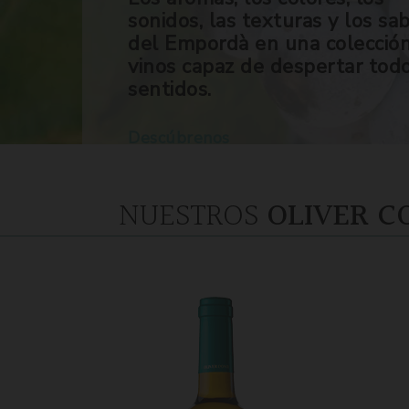
sonidos, las texturas y los sa
del Empordà en una colecció
vinos capaz de despertar tod
sentidos.
Descúbrenos
NUESTROS
OLIVER C