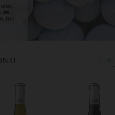
bores
n de
os tus
ONTI
NUE