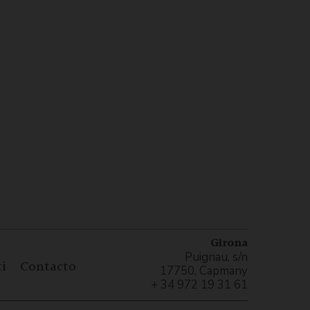
Girona
Puignau, s/n
i
Contacto
17750, Capmany
+ 34 972 19 31 61