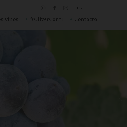
ESP
·
·
s vinos
#OliverConti
Contacto