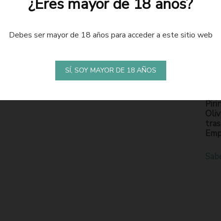
¿Eres mayor de 18 años?
Debes ser mayor de 18 años para acceder a este sitio web
LA
S
SÍ, SOY MAYOR DE 18 AÑOS
En l
Piri
Oliv
tras
Emp
Sab