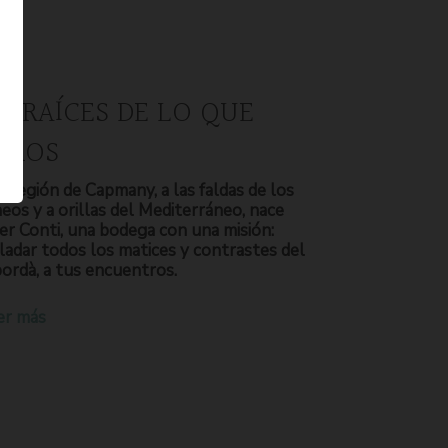
S RAÍCES DE LO QUE
OMOS
a región de Capmany, a las faldas de los
neos y a orillas del Mediterráneo, nace
er Conti, una bodega con una misión:
ladar todos los matices y contrastes del
ordà, a tus encuentros.
er más