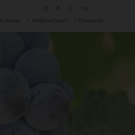
ESP
·
·
s vinos
#OliverConti
Contacto