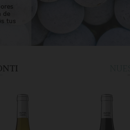
bores
n de
os tus
ONTI
NUE