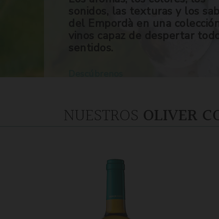
sonidos, las texturas y los sa
del Empordà en una colecció
vinos capaz de despertar tod
sentidos.
Descúbrenos
NUESTROS
OLIVER C