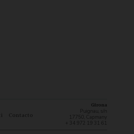
Girona
Puignau, s/n
i
Contacto
17750, Capmany
+ 34 972 19 31 61