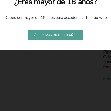
¿Eres mayor de 18 años?
Debes ser mayor de 18 años para acceder a este sitio web
LA
S
SÍ, SOY MAYOR DE 18 AÑOS
En l
Piri
Oliv
tras
Emp
Sab