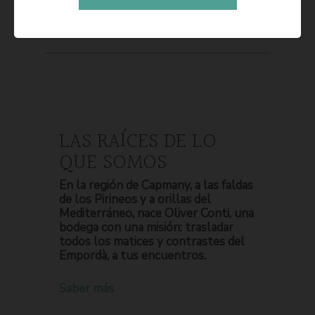
LAS RAÍCES DE LO
QUE SOMOS
En la región de Capmany, a las faldas
de los Pirineos y a orillas del
Mediterráneo, nace Oliver Conti, una
bodega con una misión: trasladar
todos los matices y contrastes del
Empordà, a tus encuentros.
Saber más