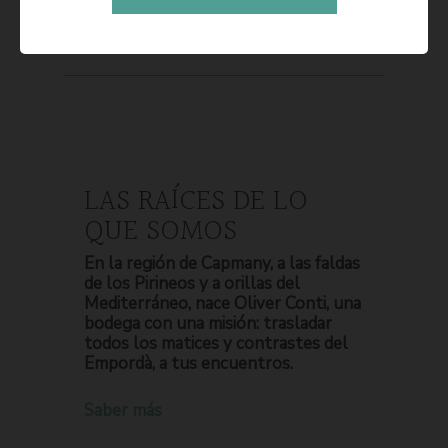
LAS RAÍCES DE LO
QUE SOMOS
En la región de Capmany, a las faldas
de los Pirineos y a orillas del
Mediterráneo, nace Oliver Conti, una
bodega con una misión: trasladar
todos los matices y contrastes del
Empordà, a tus encuentros.
Saber más