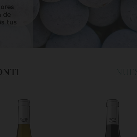
bores
n de
os tus
ONTI
NUE