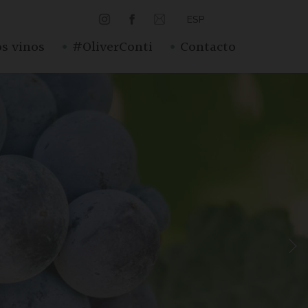
ESP
·
·
s vinos
#OliverConti
Contacto