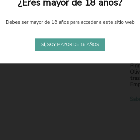
¿Eres mayor de 18 años?
Debes ser mayor de 18 años para acceder a este sitio web
LA
S
SÍ, SOY MAYOR DE 18 AÑOS
En l
Piri
Oliv
tras
Emp
Sab