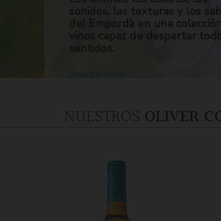
sonidos, las texturas y los sa
del Empordà en una colecció
vinos capaz de despertar tod
sentidos.
Descúbrenos
NUESTROS
OLIVER C