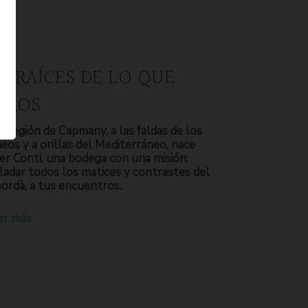
S RAÍCES DE LO QUE
OMOS
a región de Capmany, a las faldas de los
neos y a orillas del Mediterráneo, nace
er Conti, una bodega con una misión:
ladar todos los matices y contrastes del
ordà, a tus encuentros.
er más