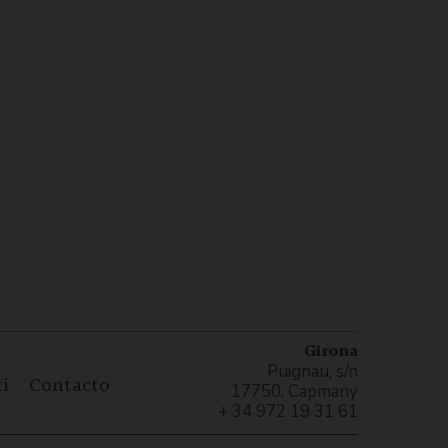
Girona
Puignau, s/n
i
Contacto
17750, Capmany
+ 34 972 19 31 61