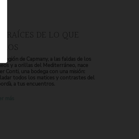
S RAÍCES DE LO QUE
OMOS
a región de Capmany, a las faldas de los
neos y a orillas del Mediterráneo, nace
er Conti, una bodega con una misión:
ladar todos los matices y contrastes del
ordà, a tus encuentros.
er más