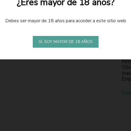
¿Eres mayor de 18 años?
Debes ser mayor de 18 años para acceder a este sitio web
LA
S
SÍ, SOY MAYOR DE 18 AÑOS
En l
Piri
Oliv
tras
Emp
Sab