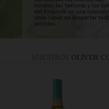
sonidos, las texturas y los sa
del Empordà en una colecció
vinos capaz de despertar tod
sentidos.
Descúbrenos
NUESTROS
OLIVER C