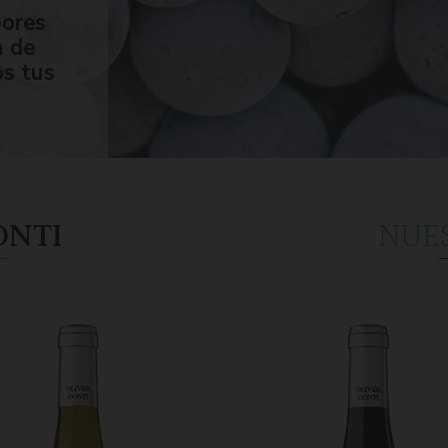
bores
n de
os tus
ONTI
NUE