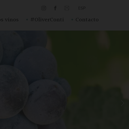
ESP
·
·
s vinos
#OliverConti
Contacto