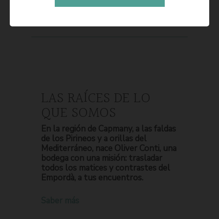
LAS RAÍCES DE LO
QUE SOMOS
En la región de Capmany, a las faldas
de los Pirineos y a orillas del
Mediterráneo, nace Oliver Conti, una
bodega con una misión: trasladar
todos los matices y contrastes del
Empordà, a tus encuentros.
Saber más