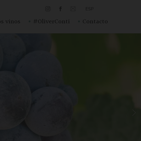
ESP
·
·
s vinos
#OliverConti
Contacto