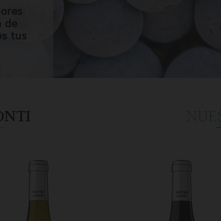
bores
n de
os tus
ONTI
NUE