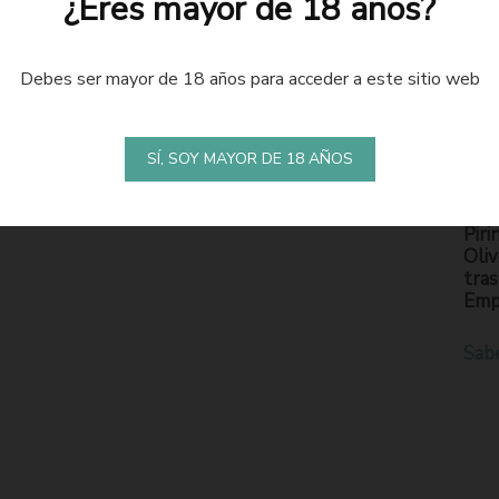
¿Eres mayor de 18 años?
Debes ser mayor de 18 años para acceder a este sitio web
LA
S
SÍ, SOY MAYOR DE 18 AÑOS
En l
Piri
Oliv
tras
Emp
Sab