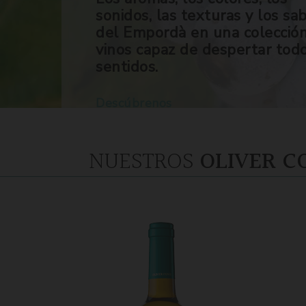
sonidos, las texturas y los sa
del Empordà en una colecció
vinos capaz de despertar tod
sentidos.
Descúbrenos
NUESTROS
OLIVER C