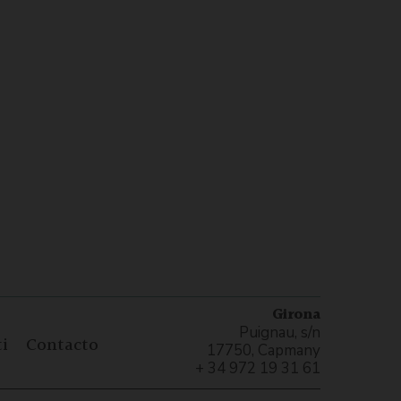
Girona
Puignau, s/n
i
Contacto
17750, Capmany
+ 34 972 19 31 61