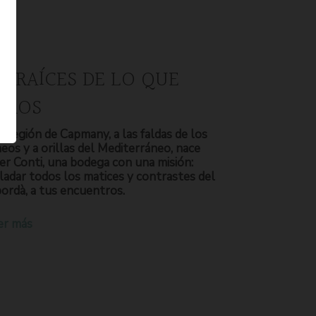
S RAÍCES DE LO QUE
OMOS
a región de Capmany, a las faldas de los
neos y a orillas del Mediterráneo, nace
er Conti, una bodega con una misión:
ladar todos los matices y contrastes del
ordà, a tus encuentros.
er más