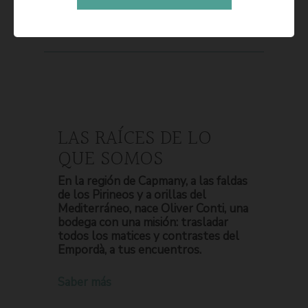
LAS RAÍCES DE LO
QUE SOMOS
En la región de Capmany, a las faldas
de los Pirineos y a orillas del
Mediterráneo, nace Oliver Conti, una
bodega con una misión: trasladar
todos los matices y contrastes del
Empordà, a tus encuentros.
Saber más