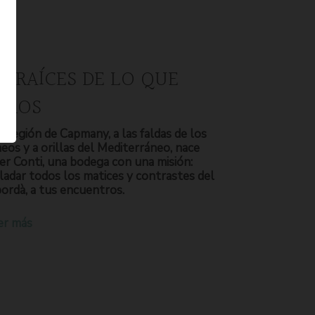
S RAÍCES DE LO QUE
OMOS
a región de Capmany, a las faldas de los
neos y a orillas del Mediterráneo, nace
er Conti, una bodega con una misión:
ladar todos los matices y contrastes del
ordà, a tus encuentros.
er más