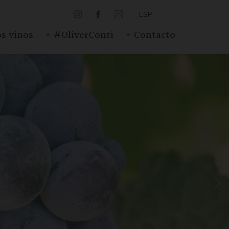
ESP
·
·
s vinos
#OliverConti
Contacto