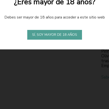
¿Eres mayor de 18 años?
Debes ser mayor de 18 años para acceder a este sitio web
LA
S
SÍ, SOY MAYOR DE 18 AÑOS
En l
Piri
Oliv
tras
Emp
Sab