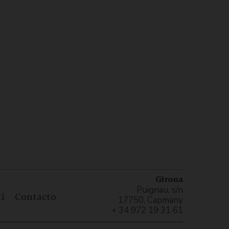
Girona
Puignau, s/n
i
Contacto
17750, Capmany
+ 34 972 19 31 61