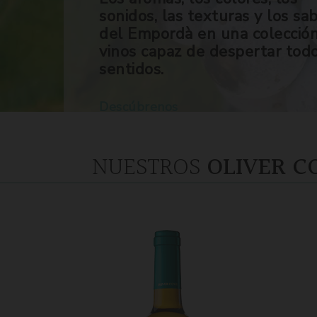
sonidos, las texturas y los sa
del Empordà en una colecció
vinos capaz de despertar tod
sentidos.
Descúbrenos
NUESTROS
OLIVER C