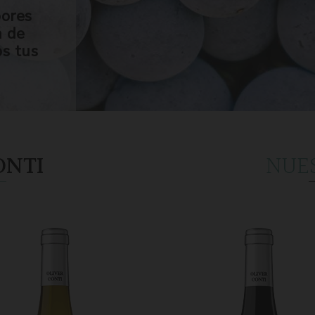
bores
n de
os tus
ONTI
NUE