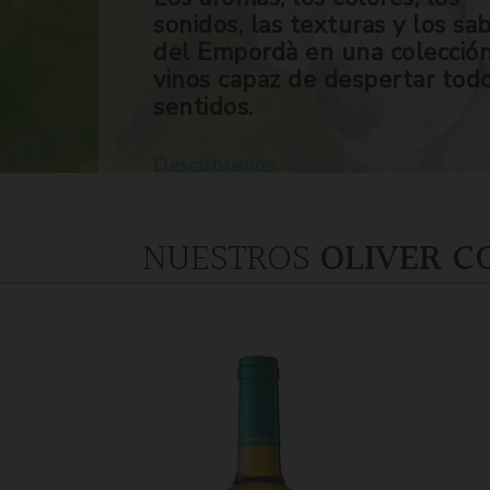
sonidos, las texturas y los sa
del Empordà en una colecció
vinos capaz de despertar tod
sentidos.
Descúbrenos
NUESTROS
OLIVER C