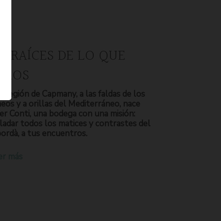
S RAÍCES DE LO QUE
OMOS
a región de Capmany, a las faldas de los
neos y a orillas del Mediterráneo, nace
er Conti, una bodega con una misión:
ladar todos los matices y contrastes del
ordà, a tus encuentros.
er más