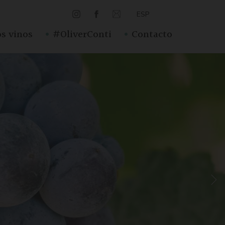
ESP
·
·
s vinos
#OliverConti
Contacto