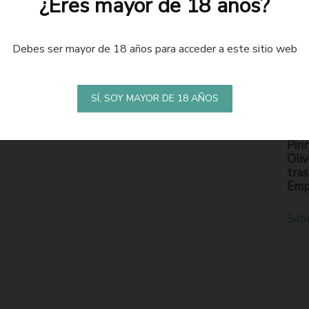
¿Eres mayor de 18 años?
Debes ser mayor de 18 años para acceder a este sitio web
LA
S
SÍ, SOY MAYOR DE 18 AÑOS
En l
Piri
Oliv
tras
Emp
Sab