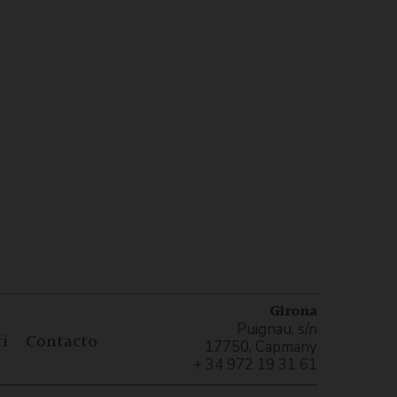
Girona
Puignau, s/n
i
Contacto
17750, Capmany
+ 34 972 19 31 61