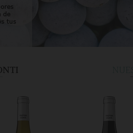
bores
n de
os tus
ONTI
NUE