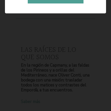
LAS RAÍCES DE LO
QUE SOMOS
En la región de Capmany, a las faldas
de los Pirineos y a orillas del
Mediterráneo, nace Oliver Conti, una
bodega con una misión: trasladar
todos los matices y contrastes del
Empordà, a tus encuentros.
Saber más