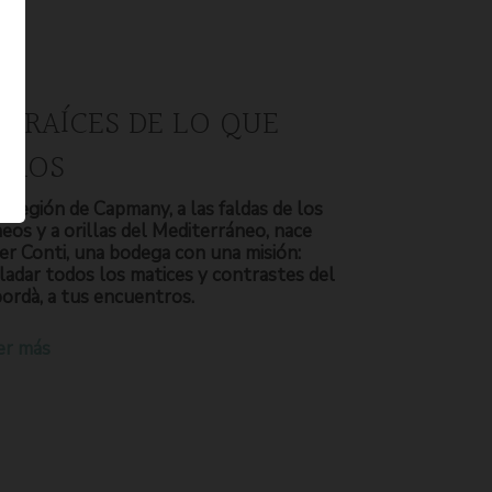
S RAÍCES DE LO QUE
OMOS
a región de Capmany, a las faldas de los
neos y a orillas del Mediterráneo, nace
er Conti, una bodega con una misión:
ladar todos los matices y contrastes del
ordà, a tus encuentros.
er más