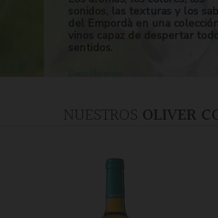
sonidos, las texturas y los sa
del Empordà en una colecció
vinos capaz de despertar tod
sentidos.
Descúbrenos
NUESTROS
OLIVER C