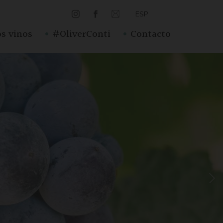
ESP
·
·
s vinos
#OliverConti
Contacto