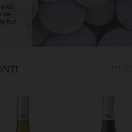
bores
n de
os tus
ONTI
NUE