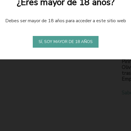
¿Eres mayor de 18 años?
Debes ser mayor de 18 años para acceder a este sitio web
LA
S
SÍ, SOY MAYOR DE 18 AÑOS
En l
Piri
Oliv
tras
Emp
Sab