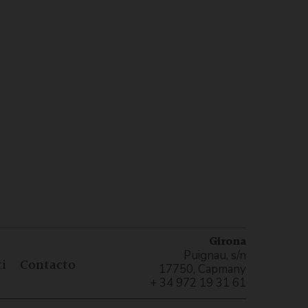
Girona
Puignau, s/n
i
Contacto
17750, Capmany
+ 34 972 19 31 61