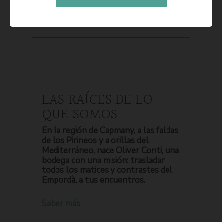
LAS RAÍCES DE LO
QUE SOMOS
En la región de Capmany, a las faldas
de los Pirineos y a orillas del
Mediterráneo, nace Oliver Conti, una
bodega con una misión: trasladar
todos los matices y contrastes del
Empordà, a tus encuentros.
Saber más