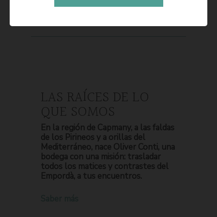
LAS RAÍCES DE LO
QUE SOMOS
En la región de Capmany, a las faldas
de los Pirineos y a orillas del
Mediterráneo, nace Oliver Conti, una
bodega con una misión: trasladar
todos los matices y contrastes del
Empordà, a tus encuentros.
Saber más