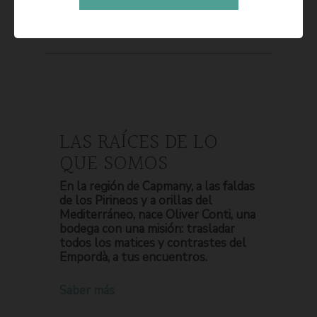
LAS RAÍCES DE LO
QUE SOMOS
En la región de Capmany, a las faldas
de los Pirineos y a orillas del
Mediterráneo, nace Oliver Conti, una
bodega con una misión: trasladar
todos los matices y contrastes del
Empordà, a tus encuentros.
Saber más