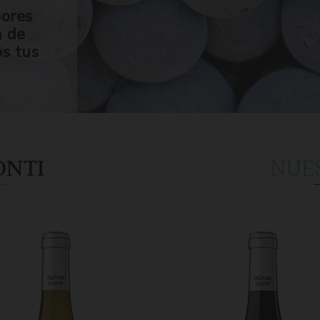
bores
n de
os tus
ONTI
NUE