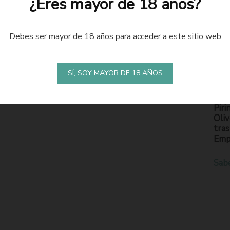
¿Eres mayor de 18 años?
Debes ser mayor de 18 años para acceder a este sitio web
LA
S
SÍ, SOY MAYOR DE 18 AÑOS
En l
Piri
Oliv
tras
Emp
Sab