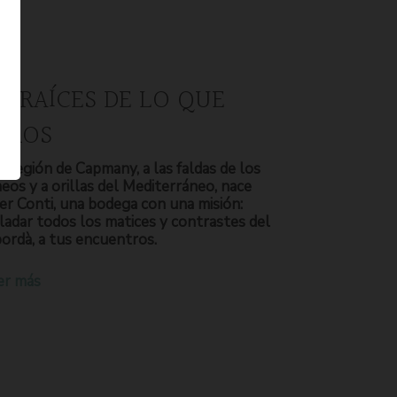
S RAÍCES DE LO QUE
OMOS
a región de Capmany, a las faldas de los
neos y a orillas del Mediterráneo, nace
er Conti, una bodega con una misión:
ladar todos los matices y contrastes del
ordà, a tus encuentros.
er más