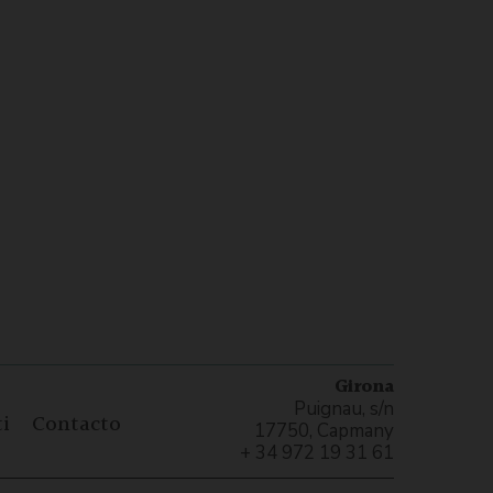
Girona
Puignau, s/n
i
Contacto
17750, Capmany
+ 34 972 19 31 61