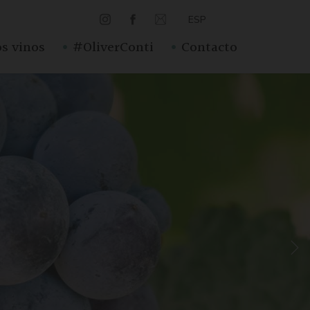
ESP
·
·
s vinos
#OliverConti
Contacto