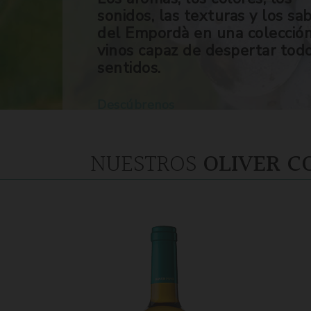
sonidos, las texturas y los sa
del Empordà en una colecció
vinos capaz de despertar tod
sentidos.
Descúbrenos
NUESTROS
OLIVER C