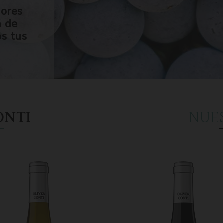
bores
n de
os tus
ONTI
NUE