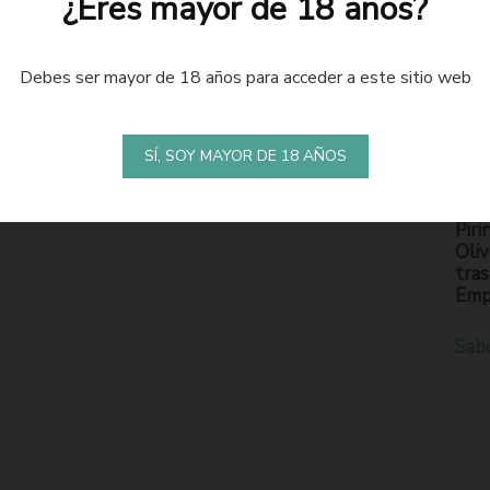
¿Eres mayor de 18 años?
Debes ser mayor de 18 años para acceder a este sitio web
LA
S
SÍ, SOY MAYOR DE 18 AÑOS
En l
Piri
Oliv
tras
Emp
Sab