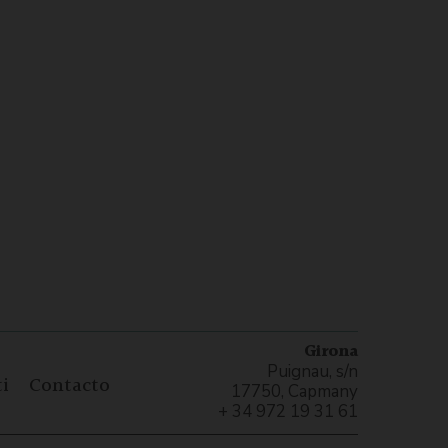
Girona
Puignau, s/n
i
Contacto
17750, Capmany
+ 34 972 19 31 61