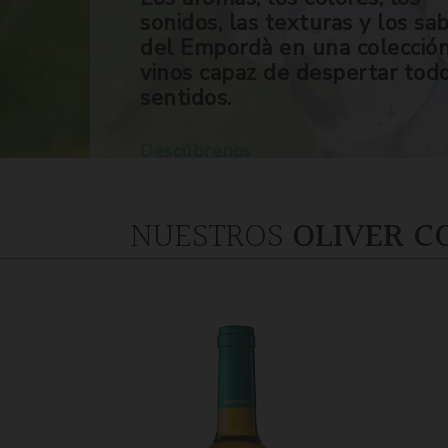
sonidos, las texturas y los sa
del Empordà en una colecció
vinos capaz de despertar tod
sentidos.
Descúbrenos
NUESTROS
OLIVER C