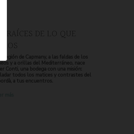
S RAÍCES DE LO QUE
OMOS
a región de Capmany, a las faldas de los
neos y a orillas del Mediterráneo, nace
er Conti, una bodega con una misión:
ladar todos los matices y contrastes del
ordà, a tus encuentros.
er más