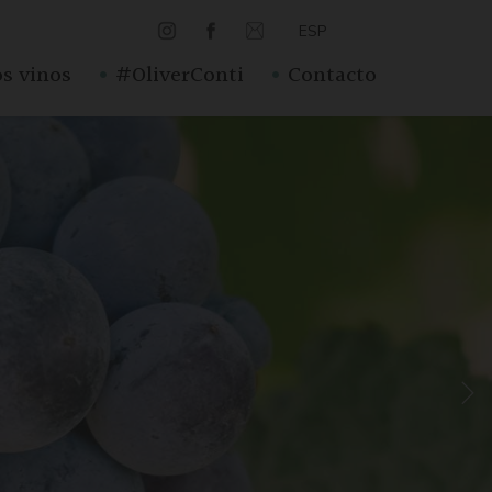
ESP
·
·
s vinos
#OliverConti
Contacto