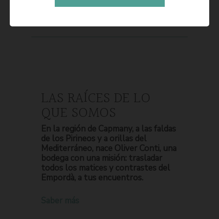
LAS RAÍCES DE LO
QUE SOMOS
En la región de Capmany, a las faldas
de los Pirineos y a orillas del
Mediterráneo, nace Oliver Conti, una
bodega con una misión: trasladar
todos los matices y contrastes del
Empordà, a tus encuentros.
Saber más