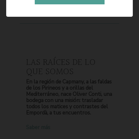
LAS RAÍCES DE LO
QUE SOMOS
En la región de Capmany, a las faldas
de los Pirineos y a orillas del
Mediterráneo, nace Oliver Conti, una
bodega con una misión: trasladar
todos los matices y contrastes del
Empordà, a tus encuentros.
Saber más