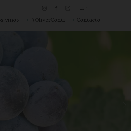
ESP
·
·
s vinos
#OliverConti
Contacto