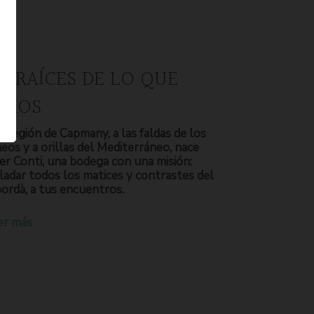
S RAÍCES DE LO QUE
OMOS
a región de Capmany, a las faldas de los
neos y a orillas del Mediterráneo, nace
er Conti, una bodega con una misión:
ladar todos los matices y contrastes del
ordà, a tus encuentros.
er más