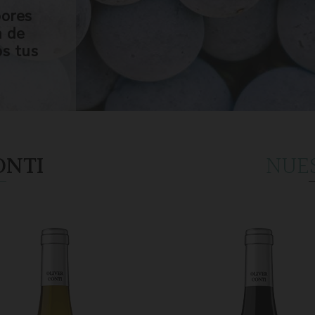
bores
n de
os tus
ONTI
NUE