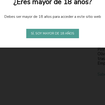
¿Eres mayor de 18 años?
Debes ser mayor de 18 años para acceder a este sitio web
LA
S
SÍ, SOY MAYOR DE 18 AÑOS
En l
Piri
Oliv
tras
Emp
Sab