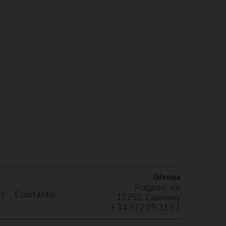
Girona
Puignau, s/n
i
Contacto
17750, Capmany
+ 34 972 19 31 61