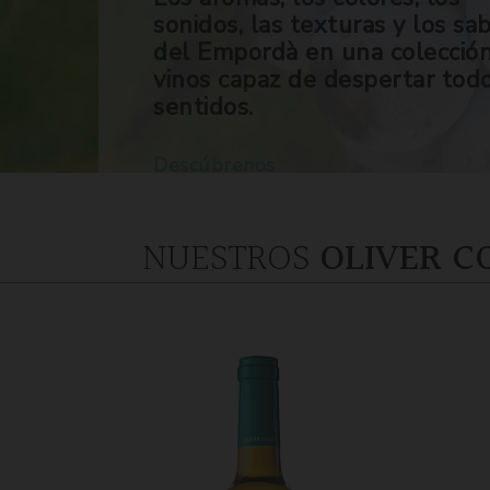
sonidos, las texturas y los sa
del Empordà en una colecció
vinos capaz de despertar tod
sentidos.
Descúbrenos
NUESTROS
OLIVER C