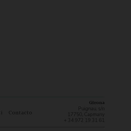
Girona
Puignau, s/n
i
Contacto
17750, Capmany
+ 34 972 19 31 61