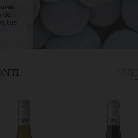
bores
n de
os tus
ONTI
NUE