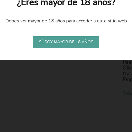
¿Eres mayor de 18 años?
Debes ser mayor de 18 años para acceder a este sitio web
LA
S
SÍ, SOY MAYOR DE 18 AÑOS
En l
Piri
Oliv
tras
Emp
Sab