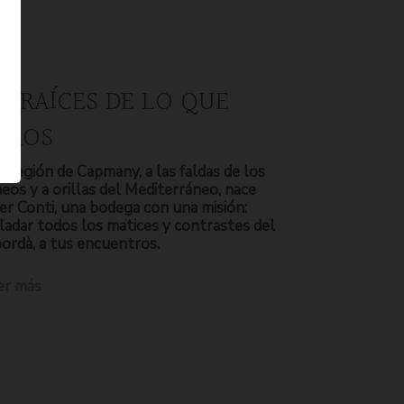
S RAÍCES DE LO QUE
OMOS
a región de Capmany, a las faldas de los
neos y a orillas del Mediterráneo, nace
er Conti, una bodega con una misión:
ladar todos los matices y contrastes del
ordà, a tus encuentros.
er más