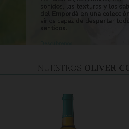
sonidos, las texturas y los sa
del Empordà en una colecció
vinos capaz de despertar tod
sentidos.
Descúbrenos
NUESTROS
OLIVER C