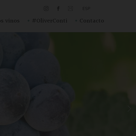
ESP
·
·
s vinos
#OliverConti
Contacto