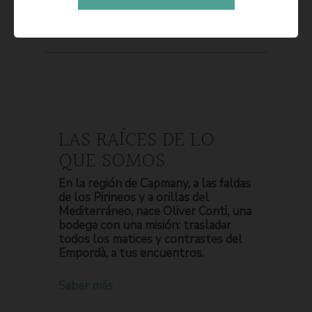
LAS RAÍCES DE LO
QUE SOMOS
En la región de Capmany, a las faldas
de los Pirineos y a orillas del
Mediterráneo, nace Oliver Conti, una
bodega con una misión: trasladar
todos los matices y contrastes del
Empordà, a tus encuentros.
Saber más