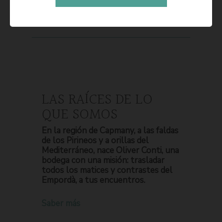
LAS RAÍCES DE LO
QUE SOMOS
En la región de Capmany, a las faldas
de los Pirineos y a orillas del
Mediterráneo, nace Oliver Conti, una
bodega con una misión: trasladar
todos los matices y contrastes del
Empordà, a tus encuentros.
Saber más