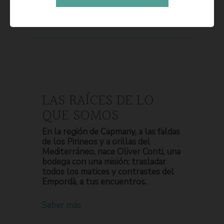
LAS RAÍCES DE LO
QUE SOMOS
En la región de Capmany, a las faldas
de los Pirineos y a orillas del
Mediterráneo, nace Oliver Conti, una
bodega con una misión: trasladar
todos los matices y contrastes del
Empordà, a tus encuentros.
Saber más