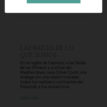
LAS RAÍCES DE LO
QUE SOMOS
En la región de Capmany, a las faldas
de los Pirineos y a orillas del
Mediterráneo, nace Oliver Conti, una
bodega con una misión: trasladar
todos los matices y contrastes del
Empordà, a tus encuentros.
Saber más