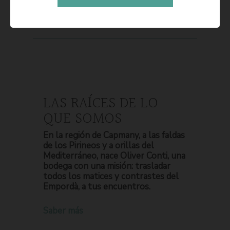
LAS RAÍCES DE LO
QUE SOMOS
En la región de Capmany, a las faldas
de los Pirineos y a orillas del
Mediterráneo, nace Oliver Conti, una
bodega con una misión: trasladar
todos los matices y contrastes del
Empordà, a tus encuentros.
Saber más